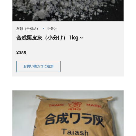
灰類（合成品）
小分け
合成栗皮灰（小分け） 1kg～
¥
385
お買い物カゴに追加