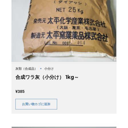
灰類（合成品）
小分け
合成ワラ灰（小分け） 1kg～
¥
385
お買い物カゴに追加