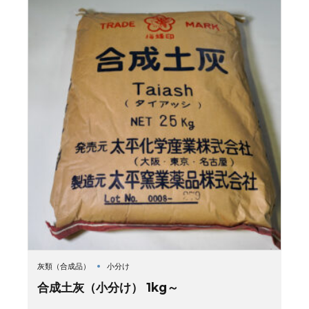
灰類（合成品）
小分け
合成土灰（小分け） 1kg～