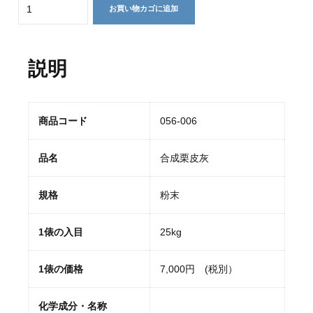
Quantity
お買い物カゴに追加
説明
商品コード
056-006
品名
合成栗皮灰
規格
粉末
1俵の入目
25kg
1俵の価格
7,000円 (税別）
化学成分・名称