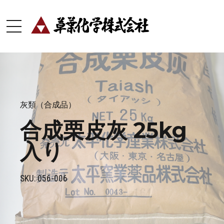
灰類（合成品）
合成栗皮灰 25kg
入り
SKU: 056-006