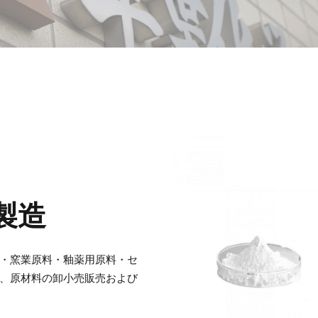
製造
・窯業原料・釉薬用原料・セ
、原材料の卸小売販売および
窯業