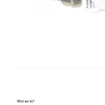
焼成炉・高温熱
What we do?