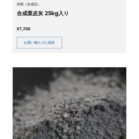
灰類（合成品）
合成栗皮灰 25kg入り
¥
7,700
お買い物カゴに追加