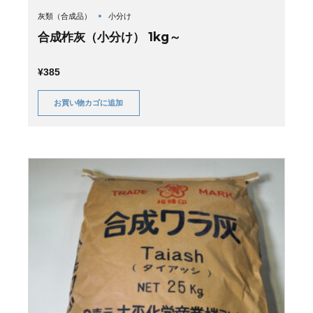
灰類（合成品）
小分け
合成柞灰（小分け） 1kg～
¥
385
お買い物カゴに追加