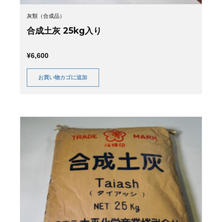
灰類（合成品）
合成土灰 25kg入り
¥
6,600
お買い物カゴに追加