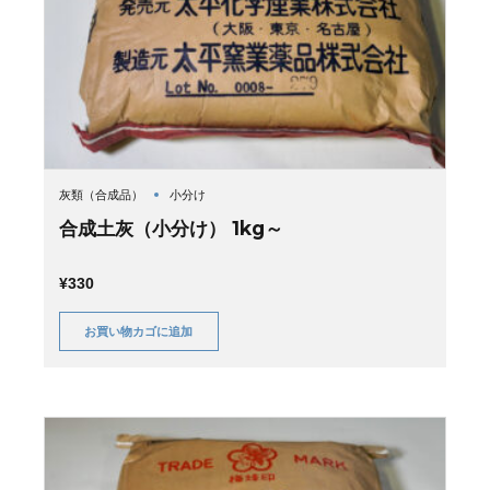
灰類（合成品）
小分け
合成土灰（小分け） 1kg～
¥
330
お買い物カゴに追加