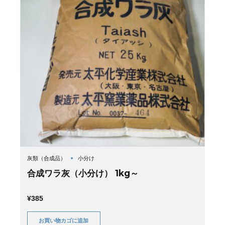
灰類（合成品）
小分け
合成ワラ灰（小分け） 1kg～
¥
385
お買い物カゴに追加