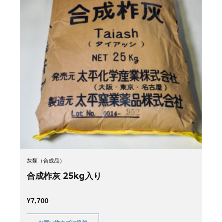
灰類（合成品）
合成柞灰 25kg入り
¥
7,700