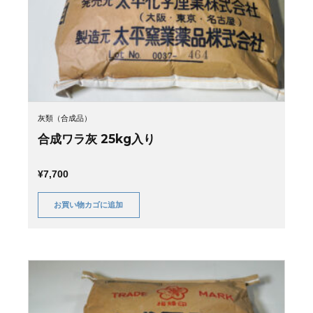
灰類（合成品）
合成ワラ灰 25kg入り
¥
7,700
お買い物カゴに追加