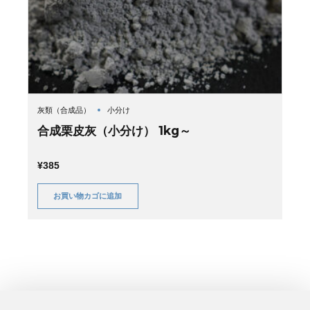
灰類（合成品）
小分け
合成栗皮灰（小分け） 1kg～
¥
385
お買い物カゴに追加