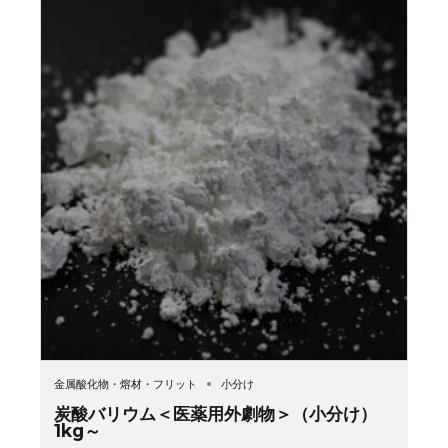
金属酸化物・熔材・フリット
小分け
炭酸バリウム＜医薬用外劇物＞（小分け）
1kg～