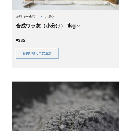
灰類（合成品）
小分け
合成ワラ灰（小分け） 1kg～
¥
385
お買い物カゴに追加