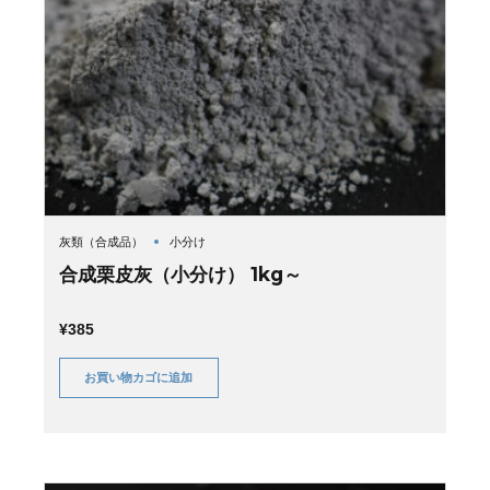
灰類（合成品）
小分け
合成栗皮灰（小分け） 1kg～
¥
385
お買い物カゴに追加