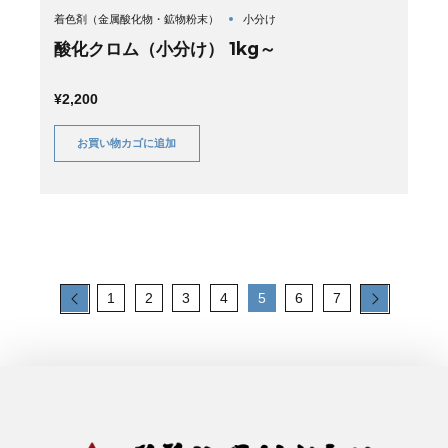
着色剤（金属酸化物・鉱物粉末）
小分け
酸化クロム（小分け） 1kg～
¥
2,200
お買い物カゴに追加
←
1
2
3
4
5
6
7
→