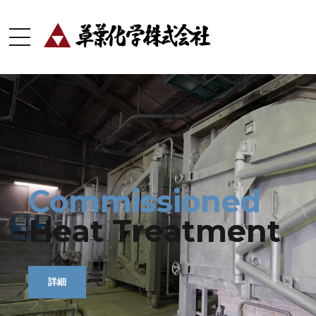
焼成受託事業
釉薬オンライン販売
化学工業薬品製造販売
釉薬用原料
Commissioned
Glaze
Manufacturing
Ceramic
Online
Raw
Heat Treatment
Store
Industrial
Materials
Chemicals
詳細
オンラインショップ
製品一覧
オンラインストア