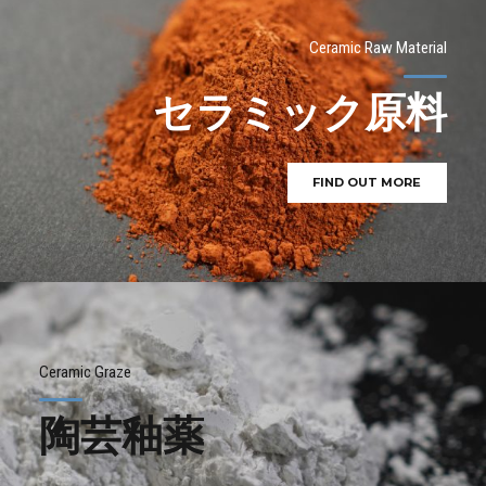
Ceramic Raw Material
セラミック原料
FIND OUT MORE
Ceramic Graze
陶芸釉薬