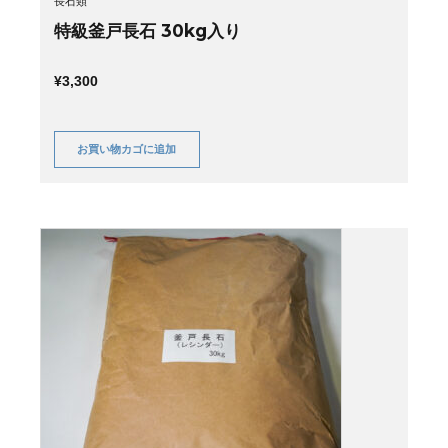
長石類
特級釜戸長石 30kg入り
¥
3,300
お買い物カゴに追加