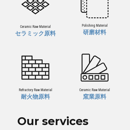
Polishing Material
Ceramic Raw Material
研磨材料
セラミック原料
Refractory Raw Material
Ceramic Raw Material
耐火物原料
窯業原料
Our services