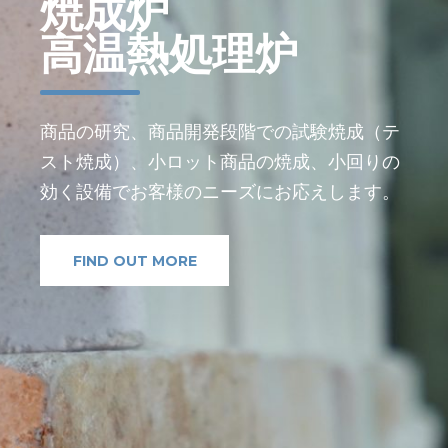
焼成炉
高温熱処理炉
商品の研究、商品開発段階での試験焼成（テ
スト焼成）、小ロット商品の焼成、小回りの
効く設備でお客様のニーズにお応えします。
FIND OUT MORE