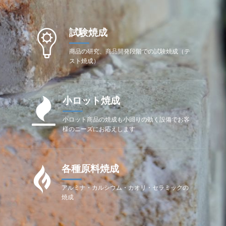
試験焼成
商品の研究、商品開発段階での試験焼成（テ
スト焼成）
小ロット焼成
小ロット商品の焼成も小回りの効く設備でお客
様のニーズにお応えします
各種原料焼成
アルミナ・カルシウム・カオリ・セラミックの
焼成