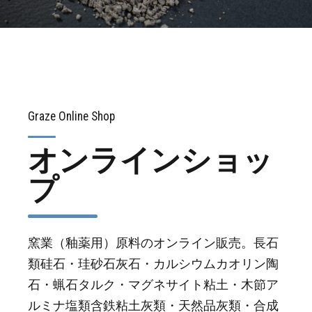
Graze Online Shop
オンラインショッ
プ
窯業（釉薬用）原料のオンライン販売。長石
類硅石・珪砂石灰石・カルシウムカオリン陶
石・蝋石タルク・マグネサイト粘土・木節ア
ルミナ塩類含鉄粘土灰類・天然品灰類・合成