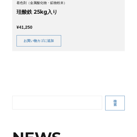
着色剤（金属酸化物・鉱物粉末）
珪酸鉄 25kg入り
¥
41,250
お買い物カゴに追加
検
索