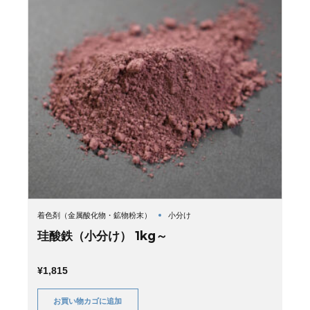
着色剤（金属酸化物・鉱物粉末）
小分け
珪酸鉄（小分け） 1kg～
¥
1,815
お買い物カゴに追加