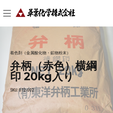
着色剤（金属酸化物・鉱物粉末）
弁柄（赤色）横綱
印 20kg入り
SKU: 072-002