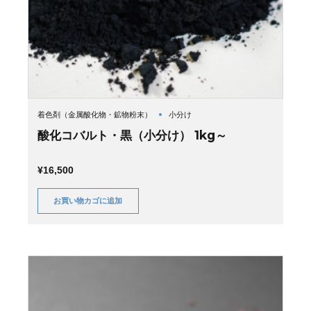
着色剤（金属酸化物・鉱物粉末）
小分け
酸化コバルト・黒（小分け） 1kg～
¥
16,500
お買い物カゴに追加