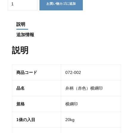
Quantity
お買い物カゴに追加
説明
追加情報
説明
商品コード
072-002
品名
弁柄（赤色）横綱印
規格
横綱印
1俵の入目
20kg