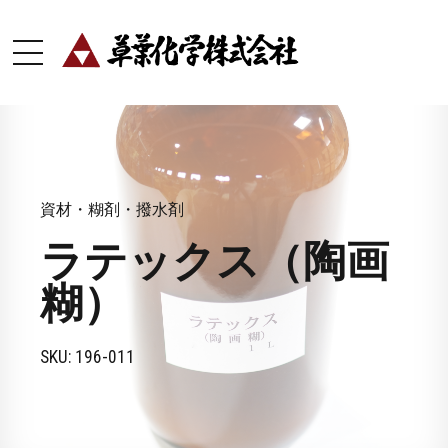
資材・糊剤・撥水剤
ラテックス（陶画
糊）
SKU: 196-011