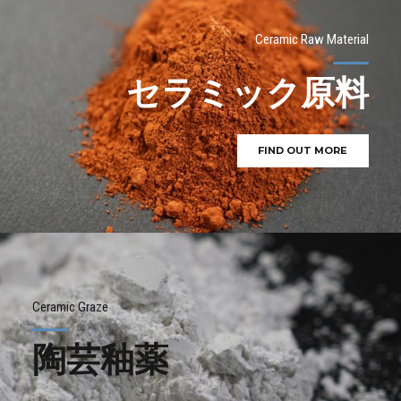
Ceramic Raw Material
セラミック原料
FIND OUT MORE
Ceramic Graze
陶芸釉薬