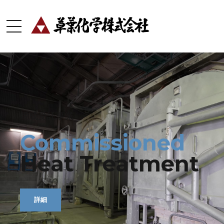
焼成受託事業
釉薬オンライン販売
化学工業薬品製造販売
釉薬用原料
Commissioned
Glaze
Manufacturing
Ceramic
Online
Raw
Heat Treatment
Store
Industrial
Materials
Chemicals
詳細
オンラインショップ
製品一覧
オンラインストア