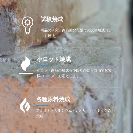
試験焼成
商品の研究、商品開発段階での試験焼成（テ
スト焼成）
小ロット焼成
小ロット商品の焼成も小回りの効く設備でお客
様のニーズにお応えします
各種原料焼成
アルミナ・カルシウム・カオリ・セラミックの
焼成