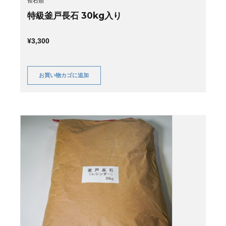
長石類
特級釜戸長石 30kg入り
¥
3,300
お買い物カゴに追加