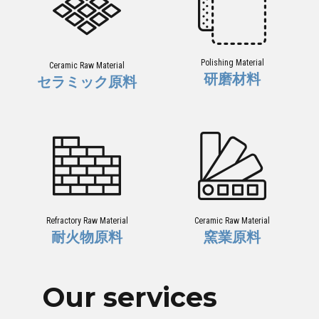
Polishing Material
Ceramic Raw Material
研磨材料
セラミック原料
Refractory Raw Material
Ceramic Raw Material
耐火物原料
窯業原料
Our services