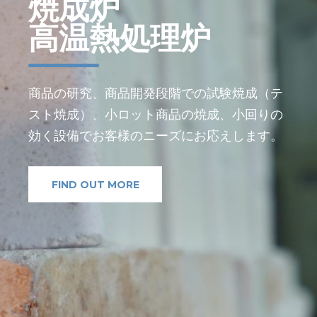
焼成炉
高温熱処理炉
商品の研究、商品開発段階での試験焼成（テ
スト焼成）、小ロット商品の焼成、小回りの
効く設備でお客様のニーズにお応えします。
FIND OUT MORE