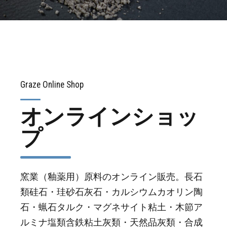
Graze Online Shop
オンラインショッ
プ
窯業（釉薬用）原料のオンライン販売。長石
類硅石・珪砂石灰石・カルシウムカオリン陶
石・蝋石タルク・マグネサイト粘土・木節ア
ルミナ塩類含鉄粘土灰類・天然品灰類・合成